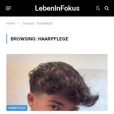
LebenInFokus
»
Home
Category: "Haarpflege"
BROWSING:
HAARPFLEGE
HAARPFLEGE