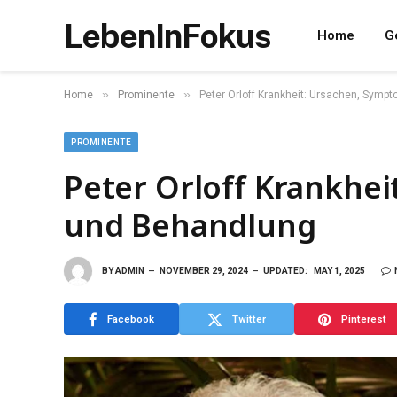
LebenInFokus
Home
G
»
»
Home
Prominente
Peter Orloff Krankheit: Ursachen, Sym
PROMINENTE
Peter Orloff Krankhe
und Behandlung
BY
ADMIN
NOVEMBER 29, 2024
UPDATED:
MAY 1, 2025
Facebook
Twitter
Pinterest